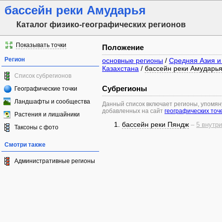
бассейн реки Амударья
Каталог физико-географических регионов
Показывать точки
Положение
Регион
основные регионы
/
Средняя Азия и
Казахстана
/
бассейн реки Амударь
Список субрегионов
Субрегионы
Географические точки
Ландшафты и сообщества
Данный список включает регионы, упомя
добавленных на сайт
географических точ
Растения и лишайники
бассейн реки Пяндж
–
5 внутри
Таксоны с фото
Смотри также
Административные регионы