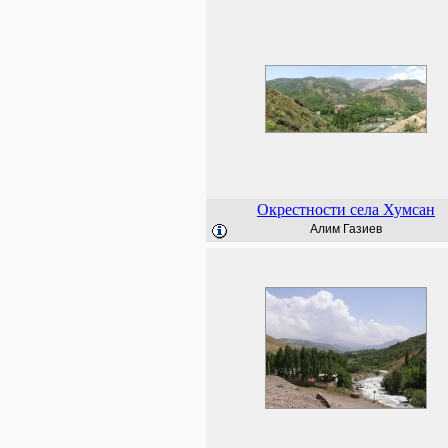
Окрестности села Хумсан
Алим Газиев