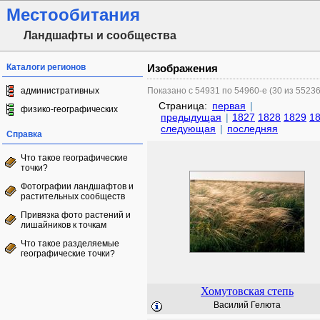
Местообитания
Ландшафты и сообщества
Каталоги регионов
Изображения
административных
Показано с 54931 по 54960-е (30 из 5523
Страница:
первая
|
физико-географических
предыдущая
|
1827
1828
1829
1
следующая
|
последняя
Справка
Что такое географические
точки?
Фотографии ландшафтов и
растительных сообществ
Привязка фото растений и
лишайников к точкам
Что такое разделяемые
географические точки?
Хомутовская степь
Василий Гелюта