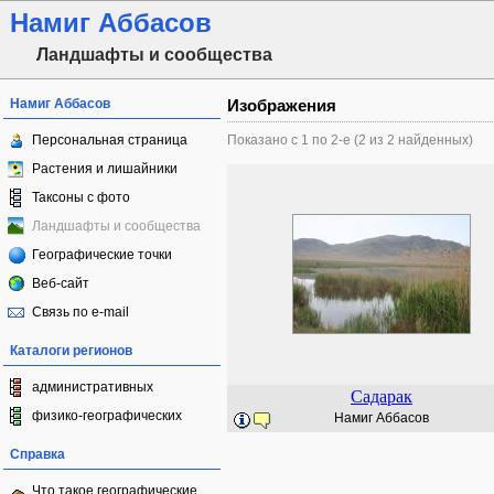
Намиг Аббасов
Ландшафты и сообщества
Намиг Аббасов
Изображения
Персональная страница
Показано с 1 по 2-е (2 из 2 найденных)
Растения и лишайники
Таксоны с фото
Ландшафты и сообщества
Географические точки
Веб-сайт
Связь по e-mail
Каталоги регионов
административных
Садарак
физико-географических
Намиг Аббасов
Справка
Что такое географические