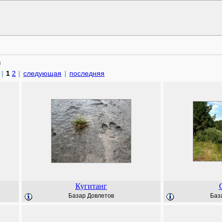
)
|
1
2
|
следующая
|
последняя
Кугитанг
Базар Довлетов
Баз