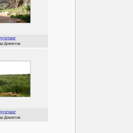
угитанг
ар Довлетов
угитанг
ар Довлетов