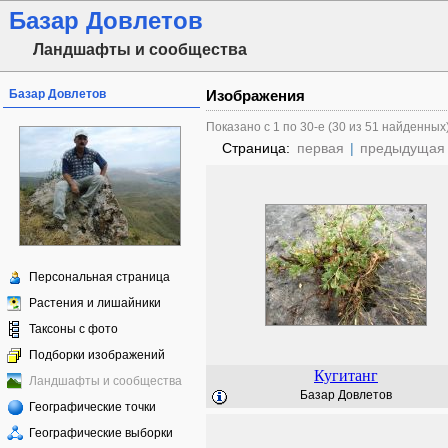
Базар Довлетов
Ландшафты и сообщества
Базар Довлетов
Изображения
Показано с 1 по 30-е (30 из 51 найденных
Страница:
первая
|
предыдущая
Персональная страница
Растения и лишайники
Таксоны с фото
Подборки изображений
Кугитанг
Ландшафты и сообщества
Базар Довлетов
Географические точки
Географические выборки