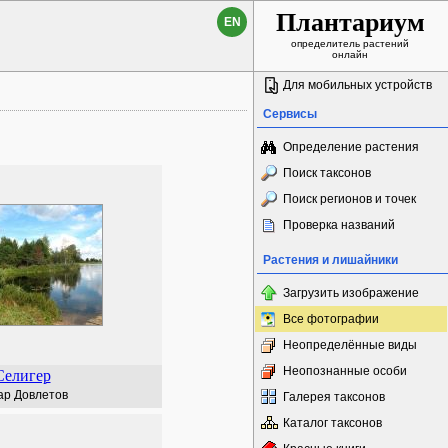
Плантариум
EN
определитель растений
онлайн
Для мобильных устройств
Сервисы
Определение растения
Поиск таксонов
Поиск регионов и точек
Проверка названий
Растения и лишайники
Загрузить изображение
Все фотографии
Неопределённые виды
Неопознанные особи
Селигер
ар Довлетов
Галерея таксонов
Каталог таксонов