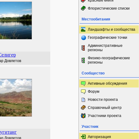
Красные книги
Флористические списки
Местообитания
Ландшафты и сообщества
Географические точки
Административные
регионы
Селигер
Физико-географические
ар Довлетов
регионы
Сообщество
Активные обсуждения
Форум
Новости проекта
Справочный центр
Участники проекта
Участник
угитанг
Авторизация
ар Довлетов