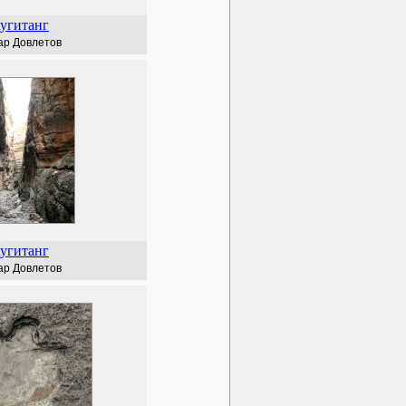
угитанг
ар Довлетов
угитанг
ар Довлетов