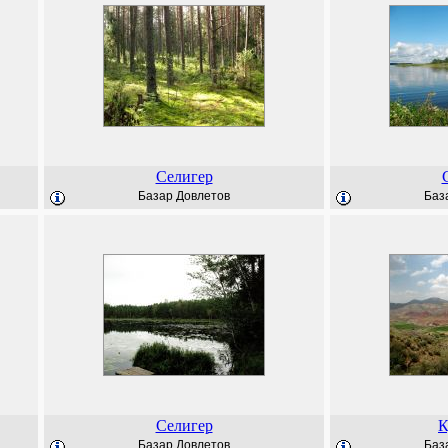
Селигер
Базар Довлетов
Баз
Селигер
К
Базар Довлетов
Баз