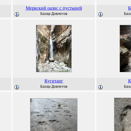
Мервский оазис с пустыней
К
Базар Довлетов
Баз
Кугитанг
К
Базар Довлетов
Баз