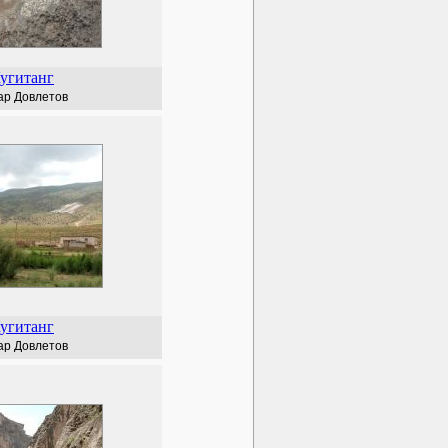
угитанг
ар Довлетов
угитанг
ар Довлетов