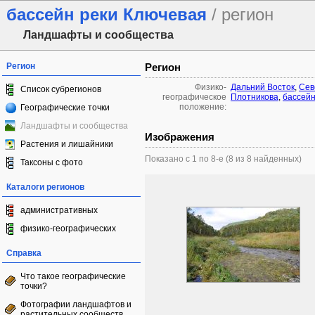
бассейн реки Ключевая
/ регион
Ландшафты и сообщества
Регион
Регион
Физико-
Дальний Восток
,
Сев
Список субрегионов
географическое
Плотникова
,
бассейн
положение:
Географические точки
Ландшафты и сообщества
Изображения
Растения и лишайники
Показано с 1 по 8-е (8 из 8 найденных)
Таксоны с фото
Каталоги регионов
административных
физико-географических
Справка
Что такое географические
точки?
Фотографии ландшафтов и
растительных сообществ