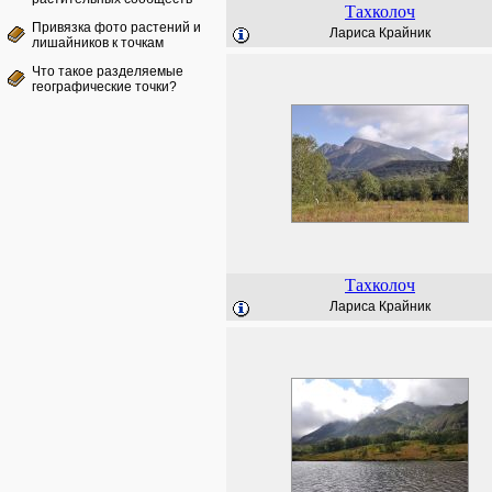
Тахколоч
Привязка фото растений и
Лариса Крайник
лишайников к точкам
Что такое разделяемые
географические точки?
Тахколоч
Лариса Крайник