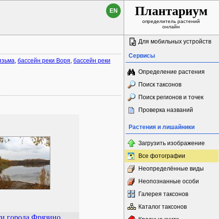
Плантариум
EN
определитель растений
онлайн
Для мобильных устройств
Сервисы
язьма
,
бассейн реки Воря
,
бассейн реки
Определение растения
Поиск таксонов
Поиск регионов и точек
Проверка названий
Растения и лишайники
Загрузить изображение
Все фотографии
Неопределённые виды
Неопознанные особи
Галерея таксонов
Каталог таксонов
и города Фрязино