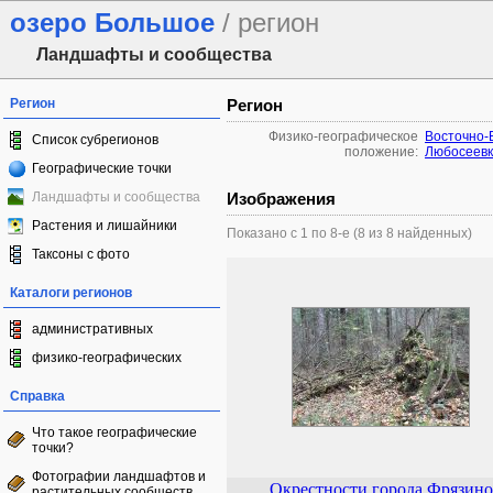
озеро Большое
/ регион
Ландшафты и сообщества
Регион
Регион
Физико-географическое
Восточно-
Список субрегионов
положение:
Любосеев
Географические точки
Ландшафты и сообщества
Изображения
Растения и лишайники
Показано с 1 по 8-е (8 из 8 найденных)
Таксоны с фото
Каталоги регионов
административных
физико-географических
Справка
Что такое географические
точки?
Фотографии ландшафтов и
Окрестности города Фрязино
растительных сообществ