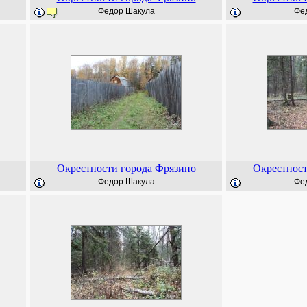
Федор Шакула
Фе
Окрестности города Фрязино
Окрестност
Федор Шакула
Фе