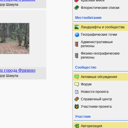
Красные книги
дор Шакула
Флористические списки
Местообитания
Ландшафты и сообщества
Географические точки
Административные
регионы
Физико-географические
регионы
Сообщество
и города Фрязино
дор Шакула
Активные обсуждения
Форум
Новости проекта
Справочный центр
Участники проекта
Участник
Авторизация