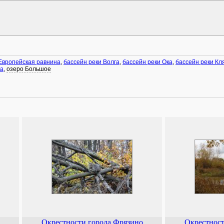
Европейская равнина
,
бассейн реки Волга
,
бассейн реки Ока
,
бассейн реки Кл
ка
,
озеро Большое
Окрестности города Фрязино
Окрестност