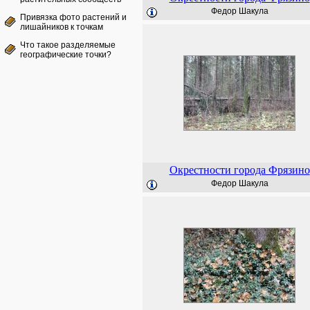
Федор Шакула
Привязка фото растений и
лишайников к точкам
Что такое разделяемые
географические точки?
Окрестности города Фрязино
Федор Шакула