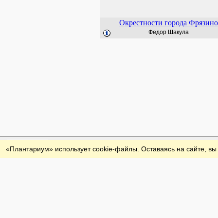
Окрестности города Фрязино
Федор Шакула
Обратная связь
«Плантариум» использует cookie-файлы. Оставаясь на сайте, вы