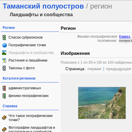
Таманский полуостров
/ регион
Ландшафты и сообщества
Регион
Регион
Физико-географическое
Кавказ
,
Список субрегионов
положение:
полуос
Географические точки
Ландшафты и сообщества
Изображения
Растения и лишайники
Показано с 1 по 30-е (30 из 165 найденны
Таксоны с фото
Страница:
первая
|
предыдущая
Каталоги регионов
административных
физико-географических
Справка
Что такое географические
точки?
Фотографии ландшафтов и
растительных сообществ