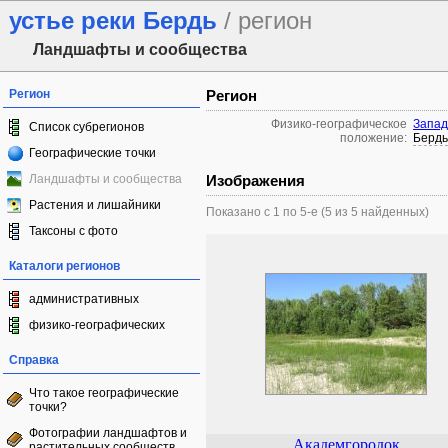
устье реки Бердь
/ регион
Ландшафты и сообщества
Регион
Регион
Физико-географическое
Запад
Список субрегионов
положение:
Бердь
Географические точки
Ландшафты и сообщества
Изображения
Растения и лишайники
Показано с 1 по 5-е (5 из 5 найденных)
Таксоны с фото
Каталоги регионов
административных
физико-географических
Справка
Что такое географические
точки?
Фотографии ландшафтов и
Академгородок
растительных сообществ