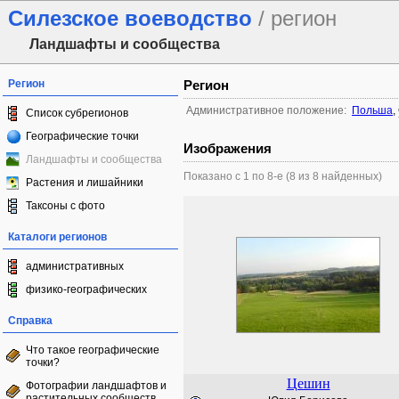
Силезское воеводство
/ регион
Ландшафты и сообщества
Регион
Регион
Административное положение:
Польша
,
Список субрегионов
Географические точки
Изображения
Ландшафты и сообщества
Показано с 1 по 8-е (8 из 8 найденных)
Растения и лишайники
Таксоны с фото
Каталоги регионов
административных
физико-географических
Справка
Что такое географические
точки?
Цешин
Фотографии ландшафтов и
растительных сообществ