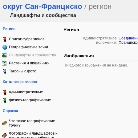
округ Сан-Франциско
/ регион
Ландшафты и сообщества
Регион
Регион
Административное
Соединённ
Список субрегионов
положение:
Франциско
Географические точки
Ландшафты и сообщества
Изображения
Растения и лишайники
Ни одного изображения не найдено.
Таксоны с фото
Каталоги регионов
административных
физико-географических
Справка
Что такое географические
точки?
Фотографии ландшафтов и
растительных сообществ