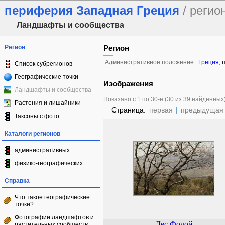
периферия Западная Греция
/ регио
Ландшафты и сообщества
Регион
Регион
Административное положение:
Греция
,
Список субрегионов
Географические точки
Изображения
Ландшафты и сообщества
Показано с 1 по 30-е (30 из 39 найденных
Растения и лишайники
Страница:
первая
|
предыдущая
Таксоны с фото
Каталоги регионов
административных
физико-географических
Справка
Что такое географические
точки?
Фотографии ландшафтов и
Лес Фолой
растительных сообществ