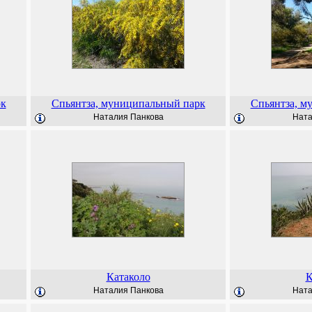
рк
Спьянтза, муниципальный парк
Спьянтза, м
Наталия Панкова
Ната
Катаколо
К
Наталия Панкова
Ната