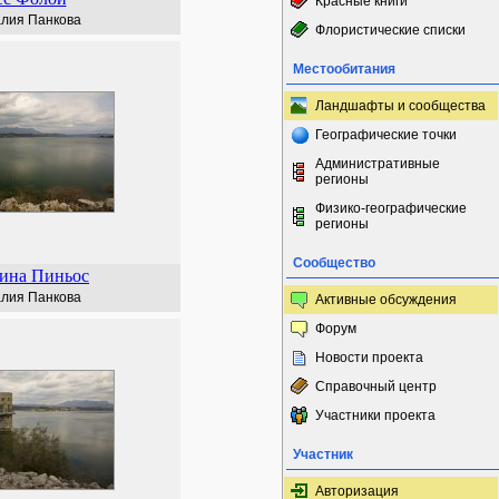
Красные книги
лия Панкова
Флористические списки
Местообитания
Ландшафты и сообщества
Географические точки
Административные
регионы
Физико-географические
регионы
Сообщество
ина Пиньос
лия Панкова
Активные обсуждения
Форум
Новости проекта
Справочный центр
Участники проекта
Участник
Авторизация