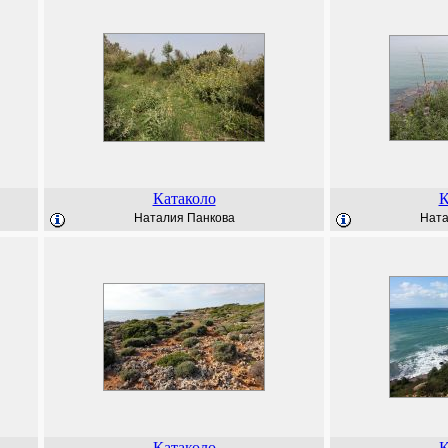
Катаколо
К
Наталия Панкова
Ната
Катаколо
К