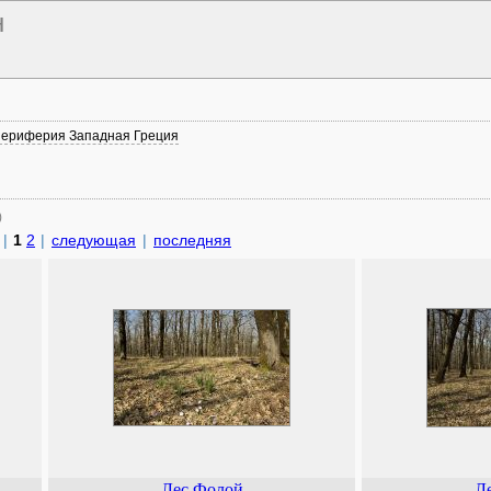
н
периферия Западная Греция
)
|
1
2
|
следующая
|
последняя
Лес Фолой
Л