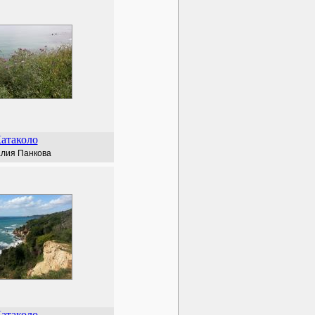
атаколо
лия Панкова
атаколо