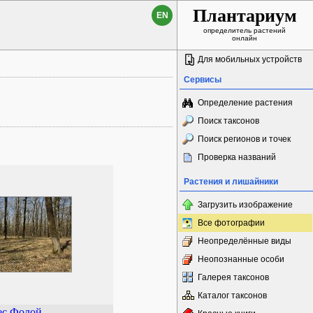
Плантариум
EN
определитель растений
онлайн
Для мобильных устройств
Сервисы
Определение растения
Поиск таксонов
Поиск регионов и точек
Проверка названий
Растения и лишайники
Загрузить изображение
Все фотографии
Неопределённые виды
Неопознанные особи
Галерея таксонов
Каталог таксонов
ес Фолой