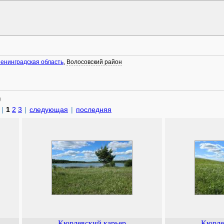
енинградская область
,
Волосовский район
)
|
1
2
3
|
следующая
|
последняя
Кюрлевский карьер
Кюрле