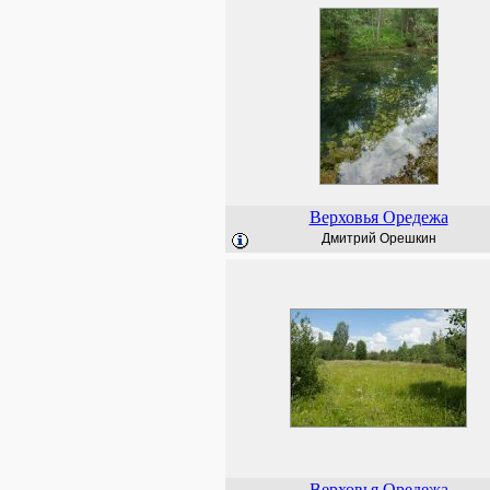
Верховья Оредежа
Дмитрий Орешкин
Верховья Оредежа