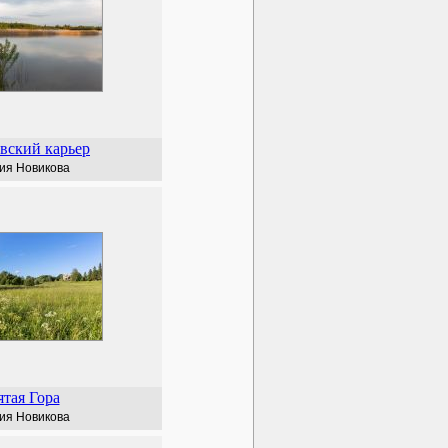
вский карьер
ия Новикова
тая Гора
ия Новикова