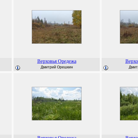
Верховья Оредежа
Верхо
Дмитрий Орешкин
Дмит
Верховья Оредежа
Верхо