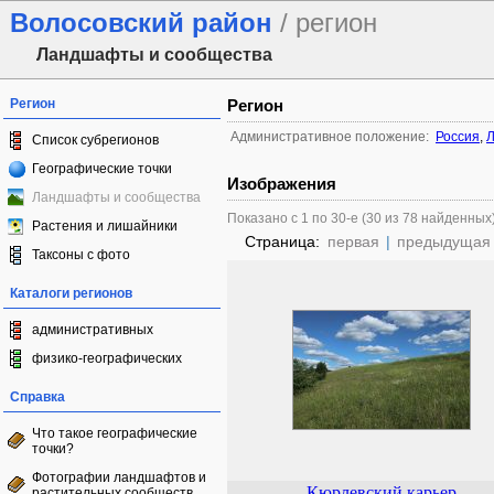
Волосовский район
/ регион
Ландшафты и сообщества
Регион
Регион
Административное положение:
Россия
,
Л
Список субрегионов
Географические точки
Изображения
Ландшафты и сообщества
Показано с 1 по 30-е (30 из 78 найденных
Растения и лишайники
Страница:
первая
|
предыдущая
Таксоны с фото
Каталоги регионов
административных
физико-географических
Справка
Что такое географические
точки?
Фотографии ландшафтов и
Кюрлевский карьер
растительных сообществ