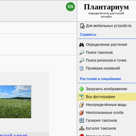
Плантариум
EN
определитель растений
онлайн
Для мобильных устройств
Сервисы
Определение растения
Поиск таксонов
Поиск регионов и точек
Проверка названий
Растения и лишайники
Загрузить изображение
Все фотографии
Неопределённые виды
Неопознанные особи
Галерея таксонов
Каталог таксонов
вский карьер