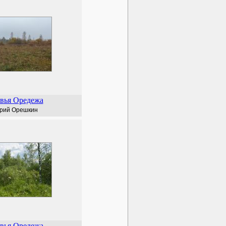
вья Оредежа
рий Орешкин
вья Оредежа