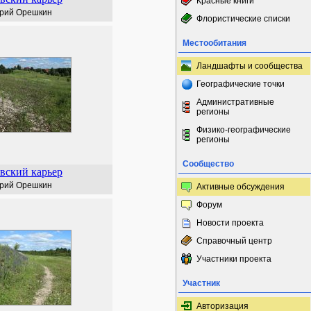
Красные книги
рий Орешкин
Флористические списки
Местообитания
Ландшафты и сообщества
Географические точки
Административные
регионы
Физико-географические
регионы
Сообщество
вский карьер
рий Орешкин
Активные обсуждения
Форум
Новости проекта
Справочный центр
Участники проекта
Участник
Авторизация