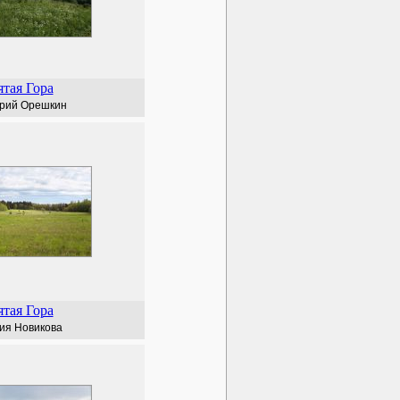
тая Гора
рий Орешкин
тая Гора
ия Новикова