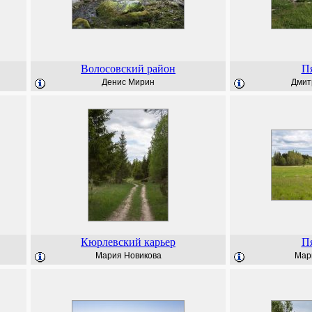
Волосовский район
Пя
Денис Мирин
Дмит
Кюрлевский карьер
Пя
Мария Новикова
Мар