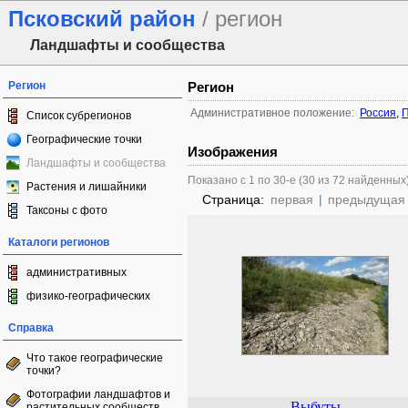
Псковский район
/ регион
Ландшафты и сообщества
Регион
Регион
Административное положение:
Россия
,
П
Список субрегионов
Географические точки
Изображения
Ландшафты и сообщества
Показано с 1 по 30-е (30 из 72 найденных
Растения и лишайники
Страница:
первая
|
предыдущая
Таксоны с фото
Каталоги регионов
административных
физико-географических
Справка
Что такое географические
точки?
Фотографии ландшафтов и
Выбуты
растительных сообществ