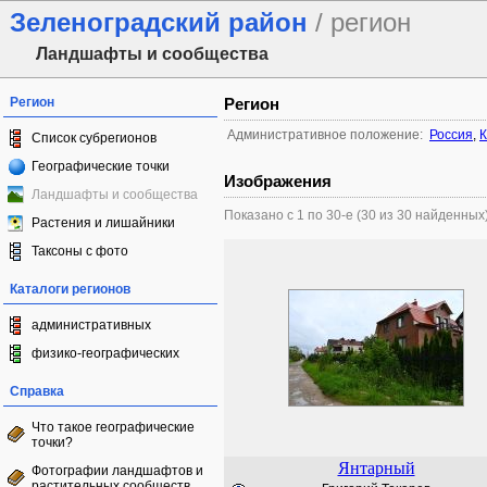
Зеленоградский район
/ регион
Ландшафты и сообщества
Регион
Регион
Административное положение:
Россия
,
К
Список субрегионов
Географические точки
Изображения
Ландшафты и сообщества
Показано с 1 по 30-е (30 из 30 найденных
Растения и лишайники
Таксоны с фото
Каталоги регионов
административных
физико-географических
Справка
Что такое географические
точки?
Янтарный
Фотографии ландшафтов и
растительных сообществ