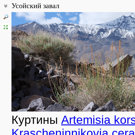
Усойский завал
Координаты:
38° 16′ 10.5″ с.ш., 72° 36′ 01.3″ в.д. (смотреть на картах
Google
,
Я
Описание точки:
Усойский завал – гигантский оползень, отделившийся в феврале 
сейсмического воздействия, и перекрывший долину р. Мургаб. В
представляет собой хаотичное нагромождение крупнообломочны
песчаников и др. Высота завала над уровнем моря около 3300 м
скопления мелкозёма, глин, селевых выносах и тп. На Усойский
Усойдара, которая отлагает селевые массы в северной части за
Все фотографии
(104)
Фото растений и лишайников
(205)
Куртины
Artemisia kor
Krascheninnikovia cera