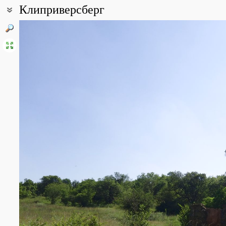
Клиприверсберг
Координаты:
26° 18′ 13″ ю.ш., 28° 00′ 39″ в.д. (смотреть на картах
Google
,
Янде
Все фотографии
(47)
Фото растений и лишайников
(150)