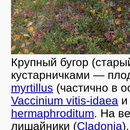
Крупный бугор (стары
кустарничками — пл
myrtillus
(частично в о
Vaccinium vitis-idaea
hermaphroditum
. На в
лишайники (
Cladonia
)