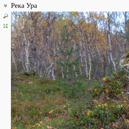
Река Ура
Координаты:
69° 10′ 15″ с.ш., 32° 35′ 12″ в.д. (смотреть на картах
Google
,
Янде
Все фотографии
(34)
Фото растений и лишайников
(4)