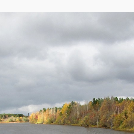
кса
,
OpenStreetMap
)
много переходных болот. В дельте реки очень много островов и всевозможны
й, относящихся к 321 роду и 85 семействам (В.М. Шмидт, 2005). По числу так
ство объясняется не столько природными факторами, сколько большим числом
и города, а его Маймаксанский округ, т.е. все фото сделаны в границах горо