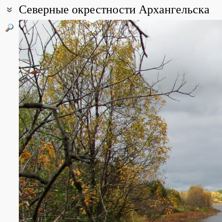
Северные окрестности Архангельска
Координаты:
64° 41′ 21″ с.ш., 40° 31′ 52″ в.д. (смотреть на картах
Google
,
Янде
Описание точки:
Равнинные территории в дельте реки Северная Двина, имеющие 
Конкретная флора "Архангельск" насчитывает 713 видов растени
из всех изученных КФ Архангельской области. Однако её богат
видов.
Данная точка административно представляет собой не окрестност
Все фотографии
(33)
Фото растений и лишайников
(3297)