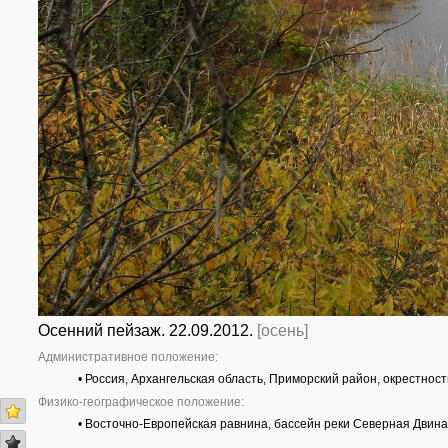
Осенний пейзаж. 22.09.2012.
[осень]
Административное положение:
• Россия, Архангельская область, Приморский район, окрестнос
Физико-географическое положение:
• Восточно-Европейская равнина, бассейн реки Северная Двина