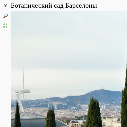
Ботанический сад Барселоны
Координаты:
41° 21′ 50″ с.ш., 2° 10′ 04″ в.д. (смотреть на картах
Google
,
Яндек
Все фотографии
(3)
Фото растений и лишайников
(15)