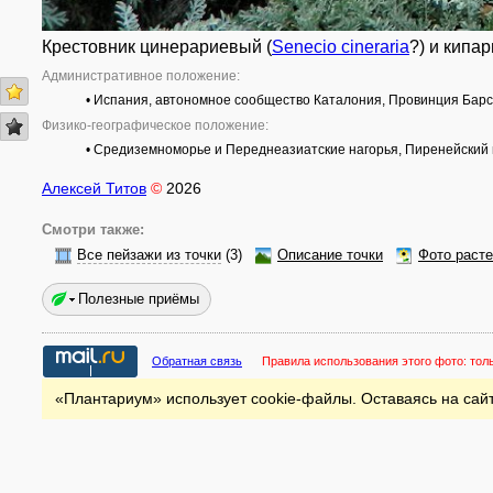
Крестовник цинерариевый (
Senecio cineraria
?) и кипа
Административное положение:
• Испания, автономное сообщество Каталония, Провинция Барс
Физико-географическое положение:
• Средиземноморье и Переднеазиатские нагорья, Пиренейский п
Алексей Титов
©
2026
Смотри также:
Все пейзажи из точки
(3)
Описание точки
Фото раст
Полезные приёмы
Обратная связь
Правила использования этого фото:
тол
«Плантариум» использует cookie-файлы. Оставаясь на сайт