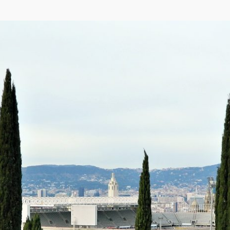
са
,
OpenStreetMap
)