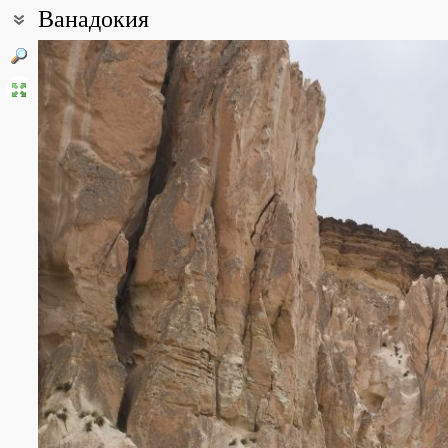
Ванадокия
Координаты:
38° 12′ 44.56″ с.ш., 44° 16′ 27.07″ в.д. (смотреть на картах
Google
Все фотографии
(32)
Фото растений и лишайников
(28)