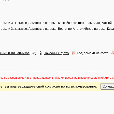
орье и Закавказье, Армянское нагорье, бассейн реки Шатт-эль-Араб, бассейн
орье и Закавказье, Армянское нагорье, Восточно-Анатолийское нагорье, Кур
тений и лишайников
(28)
Таксоны с фото
Код ссылки на фото
ько по разрешению / все права защищены
(©). Копирование и перепечатывание этого
е, вы подтверждаете своё согласие на их использование.
Согла