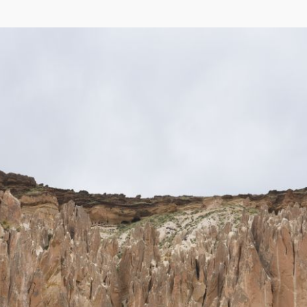
,
Яндекса
,
OpenStreetMap
)