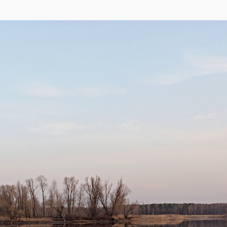
,
Яндекса
,
OpenStreetMap
)
враль, Малая Ерыкла и Мелекесска представляет собой приречную низменнос
ами в той или иной степени замещена вторичными осинниками, которые раз
 заливов и стариц, переходящих в черноольховые болота. Пойменная зона си
гами, местами заболоченными и поросшими ивняком. Ниже г. Димитровград ощ
ности развился обширный тростниково-рогозовый пояс со сложной сетью пр
о местами сохранились слабо изменённые участки.