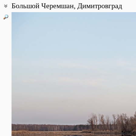
Большой Черемшан, Димитровград
Координаты:
54° 11′ 34.74″ с.ш., 49° 35′ 55.18″ в.д. (смотреть на картах
Google
Описание точки:
Пойма реки Большой Черемшан в районе устьев рек Большой А
широколиственными лесами. Естественная растительность мест
неумеренных рубок. Лесистая пойма кое-где изрезана системой
левобережной части. Здесь, дубравы граничат с заливными лу
водами Куйбышевского водохранилища. На затопленной низмен
Большой Черемшан в черте города подверглась урбанизации, н
Все фотографии
(4)
Фото растений и лишайников
(615)