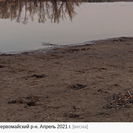
ервомайский р-н. Апрель 2021 г.
[весна]