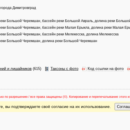
и города Димитровград
н реки Большой Черемшан, бассейн реки Большой Авраль, долина реки Большо
н реки Большой Черемшан, бассейн реки Малая Ерыкла, долина реки Малая Ер
 реки Большой Черемшан, бассейн реки Мелекесска, долина Мелекесска
н реки Большой Черемшан, долина реки Большой Черемшан
ений и лишайников
(615)
Таксоны с фото
Код ссылки на фото
ько по разрешению / все права защищены
(©). Копирование и перепечатывание этого
е, вы подтверждаете своё согласие на их использование.
Согла