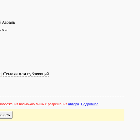
й Авраль
ыкла
Ссылки для публикаций
 изображения возможно лишь с разрешения
автора
.
Подробнее
шаюсь