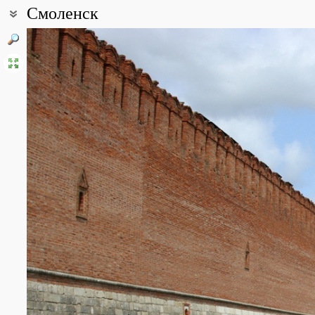
Смоленск
Координаты:
54° 46′ 44″ с.ш., 32° 03′ 05″ в.д. (смотреть на картах
Google
,
Янде
Все фотографии
(29)
Фото растений и лишайников
(211)