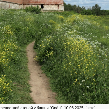
репостной стеной у башни "Орёл". 10.06.2025.
[лето]