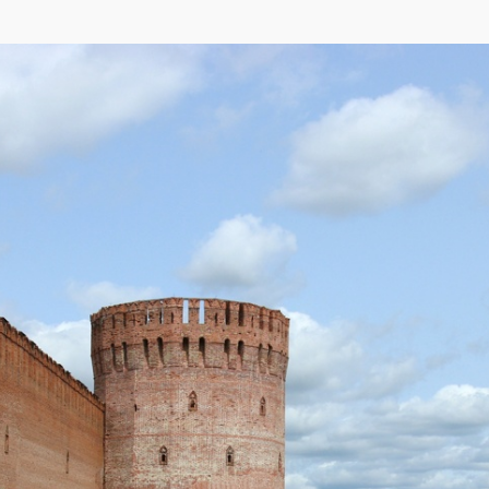
кса
,
OpenStreetMap
)