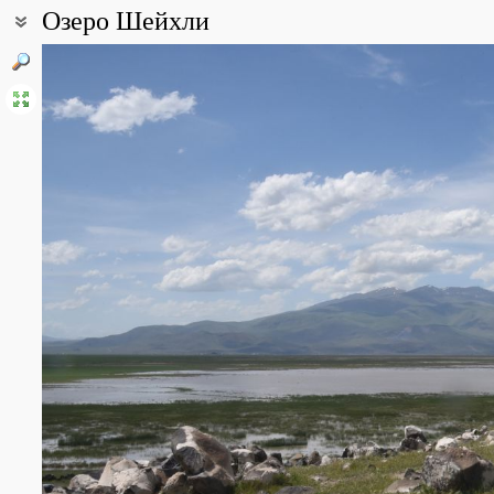
Озеро Шейхли
Координаты:
39° 36′ 44.25″ с.ш., 44° 08′ 45.66″ в.д. (смотреть на картах
Google
Описание точки:
Озеро Шейхли располагается у южного подножия горы Большой 
впадает река Балык-Чайи, а вытекает из него река Сарысу.
Название озера Шейхли обозначено на картах ГШ и в навигаци
это озеро называется Гольюзу.
Все фотографии
(12)
Фото растений и лишайников
(24)