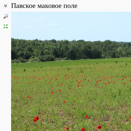
Павское маковое поле
Координаты:
58° 02′ 03.46″ с.ш., 29° 33′ 13.77″ в.д. (смотреть на картах
Google
Описание точки:
Обширные залежи, славящиеся зарослями маков. Популярная
достопримечательность.
Все фотографии
(3)
Фото растений и лишайников
(21)