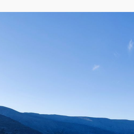
кса
,
OpenStreetMap
)