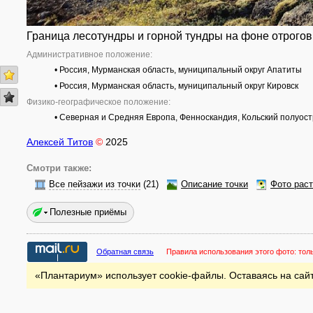
Граница лесотундры и горной тундры на фоне отрогов
Административное положение:
• Россия, Мурманская область, муниципальный округ Апатиты
• Россия, Мурманская область, муниципальный округ Кировск
Физико-географическое положение:
• Северная и Средняя Европа, Фенноскандия, Кольский полуост
Алексей Титов
©
2025
Смотри также:
Все пейзажи из точки
(21)
Описание точки
Фото рас
Полезные приёмы
Обратная связь
Правила использования этого фото:
тол
«Плантариум» использует cookie-файлы. Оставаясь на сайт