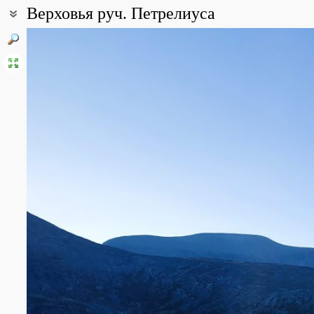
Верховья руч. Петрелиуса
Координаты:
67° 44′ 52″ с.ш., 33° 32′ 33″ в.д. (смотреть на картах
Google
,
Янде
Все фотографии
(21)
Фото растений и лишайников
(2)