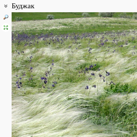
Буджак
Координаты:
46° 23′ 27.71″ с.ш., 28° 41′ 15.34″ в.д. (смотреть на картах
Google
Описание точки:
Ялпугские увалы, на средне мощных лёссовидных суглинках, с 
растительностью.
Все фотографии
(5)
Фото растений и лишайников
(11)