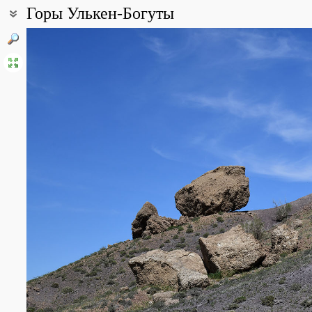
Горы Улькен-Богуты
Координаты:
43° 31′ 48.81″ с.ш., 78° 56′ 29.28″ в.д. (смотреть на картах
Google
Все фотографии
(170)
Фото растений и лишайников
(352)