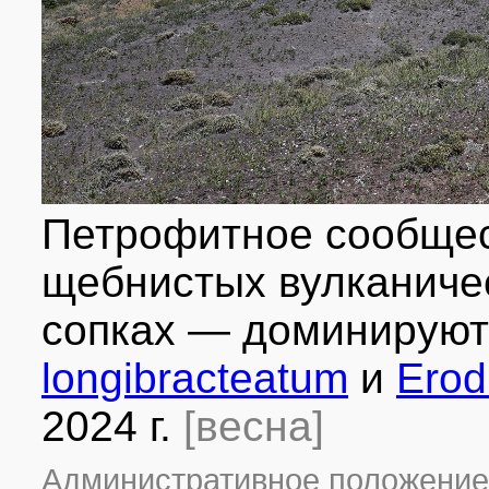
Петрофитное сообщес
щебнистых вулканиче
сопках — доминирую
longibracteatum
и
Erod
2024 г.
[весна]
Административное положение