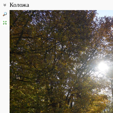
Коложа
Координаты:
53° 40′ 42″ с.ш., 23° 49′ 07″ в.д. (смотреть на картах
Google
,
Янде
Все фотографии
(46)
Фото растений и лишайников
(16)