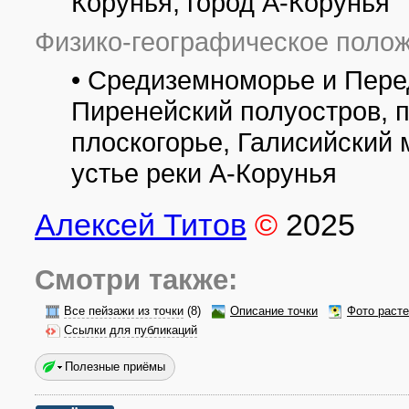
Корунья, город А-Корунья
башней был разбит парк Де Ла Торре.
В 2007 году[45] кандидатура башни Геркулеса была предложена
Физико-географическое полож
побратимом Статуи Свободы в Нью-Йорке, а 25 сентября - поб
старейшего в Америке и одного из символов Кубы.
• Средиземноморье и Пере
27 июня 2009 года ЮНЕСКО включило, наконец, Башню Геркулес
https://ru.wikipedia.org/wiki/Ла-Корунья
Пиренейский полуостров, 
Все фотографии
(8)
Фото растений и лишайников
(18)
плоскогорье, Галисийский 
устье реки А-Корунья
Алексей Титов
©
2025
Смотри также:
Все пейзажи из точки
(8)
Описание точки
Фото раст
Ссылки для публикаций
Полезные приёмы