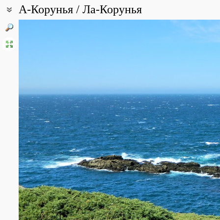
А-Корунья / Ла-Корунья
Координаты:
43° 21′ 25.2″ с.ш., 8° 24′ 23.4″ з.д. (смотреть на картах
Google
,
Ян
Описание точки:
Ла-Корунья, или А-Корунья (галис. и исп. A Coruña, неофициаль
западе Испании, курорт и порт. Административный центр одно
сообщества Галисия. Важный исторический порт, расположенн
полуострова. Центр города находится на полуострове, связанно
Корунья расположен порт, далее - городские пляжи Риасор и Ор
Население 243 870 человек (2015[1]), это второй по численнос
[3]. Город является центром одноименной агломерации, объе
численности населения провинции.
Плотность населения города рекордная для Галисии и всей Испа
муниципалитет имеет площадь всего 37,83 км². Большая часть
городе Артейхо, одном из самых промышленно развитых центро
ориентирована в основном на сектор услуг. Вторичный сектор 
нефтеперерабатывающим заводом Repsol. Климат города южно
круглый год.
В городе расположены Верховный суд Галисии, администрация 
Королевской академии Галисии[4] [5].
Топография и рельеф.
Ла-Корунья имеет своеобразный рельеф - центр расположен н
перешейком с равниной и крутыми холмами с запада и востока.
находятся в черте города после его расширения после 1940 го
Бенс и гора Сан-Педро). Муниципалитет также включает в себя 