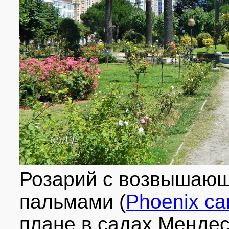
также некоторые острова, такие как архипелаг Сан-Педро.
Ла-Корунья почти полностью омывается водами Атлантического о
устья реки Коруньи. Через муниципалитет также протекает рек
образованная слиянием реки Месойро с другими небольшими к
Каминос
Климат города океанический, согласно классификации климата
средиземноморского климата: минимальное количество осадков 
выражены. Температура остаётся мягкой в течение всего года.
климат, что обуславливает небольшую разницу температур межд
сочетаются с солнечными сезонами. Среднегодовая влажность 
город является одним из самых жарких в Галисии.
Флора и фауна
В садах в центре города, таких как Лос-Хардинес-де-Мендес-Ну
птиц, таких как большая синица, голубь, лесной голубь и дрозд
и пустельга. На побережье много чаек.
В парках Сан-Педро и Бенс-Кортигейро обитают щеглы, а летом
ящерицы, кролики и даже лисы. Волнолом напротив замка Сан-
внушительного количества водных птиц, включая куликов, верет
побережье растут водоросли, красные и известковые, а в трещ
морские звезды и мидии. У побережья можно увидеть дельфинов
пляжам.
Розарий с возвышаю
Маяк «Башня Геркулеса»
Символом Ла-Коруньи является «Башня Геркулеса», старейший
пальмами (
Phoenix ca
неизвестно, хотя она была перестроена римлянами во II веке н
архитектора области Лузитания римской провинции Испания. 
представляет собой результат перепланировки, осуществлённой
плане в садах Мендес
отремонтировал маяк и провёл отделочные работы в 1791 году
форму (в отличие от прошлых лет, когда она была круговая), в в