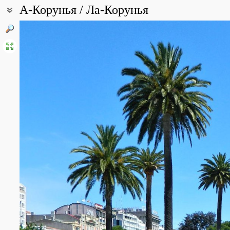
А-Корунья / Ла-Корунья
Координаты:
43° 21′ 25.2″ с.ш., 8° 24′ 23.4″ з.д. (смотреть на картах
Google
,
Ян
Описание точки:
Ла-Корунья, или А-Корунья (галис. и исп. A Coruña, неофициаль
западе Испании, курорт и порт. Административный центр одно
сообщества Галисия. Важный исторический порт, расположенн
полуострова. Центр города находится на полуострове, связанно
Корунья расположен порт, далее - городские пляжи Риасор и Ор
Население 243 870 человек (2015[1]), это второй по численнос
[3]. Город является центром одноименной агломерации, объе
численности населения провинции.
Плотность населения города рекордная для Галисии и всей Испа
муниципалитет имеет площадь всего 37,83 км². Большая часть
городе Артейхо, одном из самых промышленно развитых центро
ориентирована в основном на сектор услуг. Вторичный сектор 
нефтеперерабатывающим заводом Repsol. Климат города южно
круглый год.
В городе расположены Верховный суд Галисии, администрация 
Королевской академии Галисии[4] [5].
Топография и рельеф.
Ла-Корунья имеет своеобразный рельеф - центр расположен н
перешейком с равниной и крутыми холмами с запада и востока.
находятся в черте города после его расширения после 1940 го
Бенс и гора Сан-Педро). Муниципалитет также включает в себя 