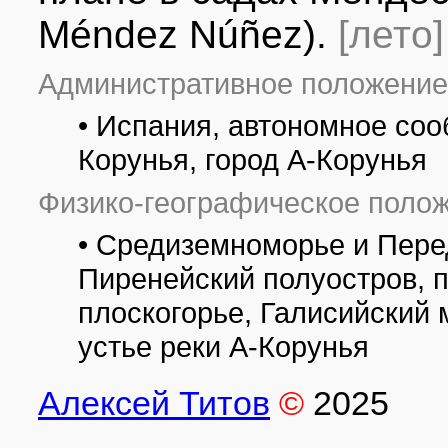
башней был разбит парк Де Ла Торре.
Méndez Núñez).
[лето]
В 2007 году[45] кандидатура башни Геркулеса была предложена
побратимом Статуи Свободы в Нью-Йорке, а 25 сентября - поб
старейшего в Америке и одного из символов Кубы.
Административное положение
27 июня 2009 года ЮНЕСКО включило, наконец, Башню Геркулес
https://ru.wikipedia.org/wiki/Ла-Корунья
• Испания, автономное соо
Все фотографии
(8)
Фото растений и лишайников
(18)
Корунья, город А-Корунья
Физико-географическое полож
• Средиземноморье и Пере
Пиренейский полуостров, 
плоскогорье, Галисийский 
устье реки А-Корунья
Алексей Титов
©
2025