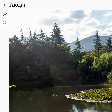
Аюдаг
Координаты:
44° 33′ 37.53″ с.ш., 34° 19′ 36.55″ в.д. (смотреть на картах
Google
Все фотографии
(115)
Фото растений и лишайников
(576)