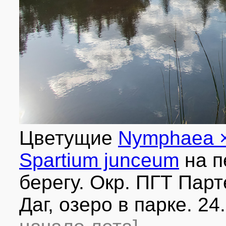
Цветущие
Nymphaea ×
Spartium junceum
на п
берегу. Окр. ПГТ Пар
Даг, озеро в парке. 24