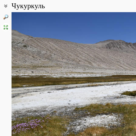
Чукуркуль
Координаты:
37° 32′ 41.1″ с.ш., 73° 07′ 00.26″ в.д. (смотреть на картах
Google
,
Описание точки:
Озеро Чукуркуль является бессточным горько-соленым водоёмом
Аличурского хребта. Берега сильно заболочены и засолены.
Все фотографии
(9)
Фото растений и лишайников
(19)