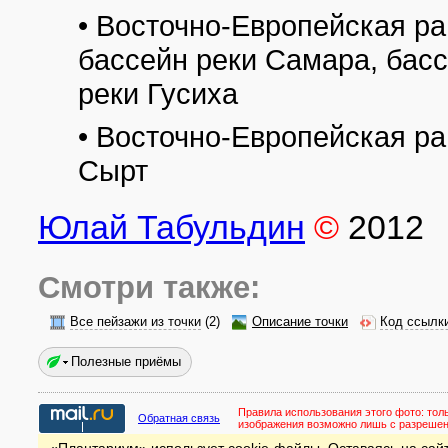
• Восточно-Европейская ра
бассейн реки Самара, бас
реки Гусиха
• Восточно-Европейская р
Сырт
Юлай Табульдин
©
2012
Смотри также:
Все пейзажи из точки
(2)
Описание точки
Код ссылк
Полезные приёмы
Правила использования этого фото:
тол
Обратная связь
изображения возможно лишь с разреше