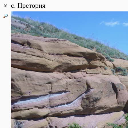
с. Претория
Описание точки:
Выходы красноцветных
песчаников
Все фотографии
(2)