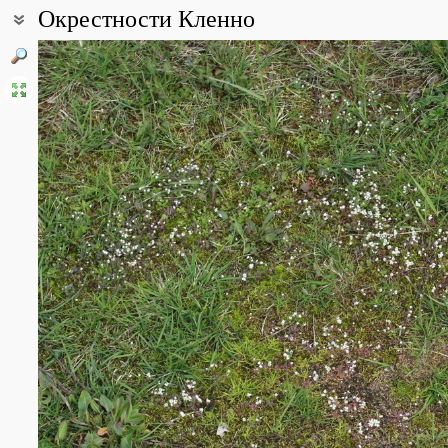
Окрестности Кленно
Координаты:
58° 32′ 27.72″ с.ш., 27° 50′ 42.25″ в.д. (смотреть на картах
Google
Все фотографии
(19)
Фото растений и лишайников
(74)