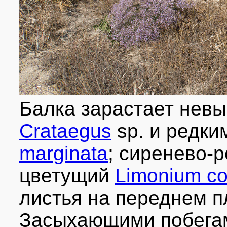
Балка зарастает нев
Crataegus
sp. и редки
marginata
; сиренево-
цветущий
Limonium co
листья на переднем п
Засыхающими побегам