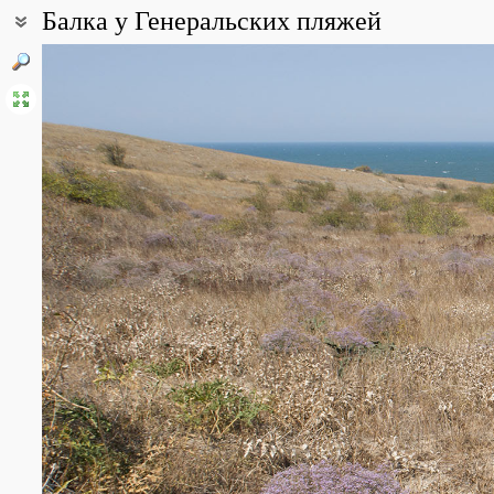
Балка у Генеральских пляжей
Координаты:
45° 28′ 25.59″ с.ш., 36° 15′ 34.17″ в.д. (смотреть на картах
Google
Описание точки:
Точка описывает одну из множества балок, прорезающих побере
выходит к морю, летом она сухая, а в сезон дождей её дно служ
основном, невысокими деревцами боярышника, кустами шиповни
петрофитного сообщества.
Все фотографии
(13)
Фото растений и лишайников
(34)