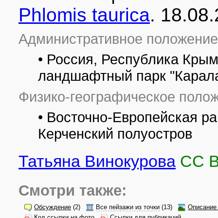
Phlomis taurica
. 18.08
Административное положение
• Россия, Республика Крым
ландшафтный парк "Карала
Физико-географическое полож
• Восточно-Европейская р
Керченский полуостров
Татьяна Винокурова
CC 
Смотри также:
Обсуждение
(2)
Все пейзажи из точки
(13)
Описание 
Код ссылки на фото
Ссылки для публикаций