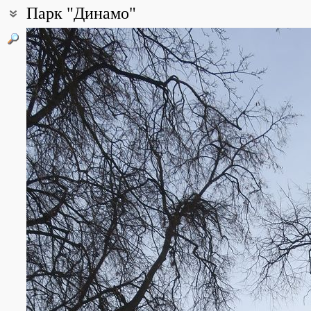
Парк "Динамо"
Координаты:
55° 47′ 21.21″ с.ш., 37° 33′ 44.79″ в.д. (смотреть на картах
Google
Все фотографии
(11)
Фото растений и лишайников
(3)