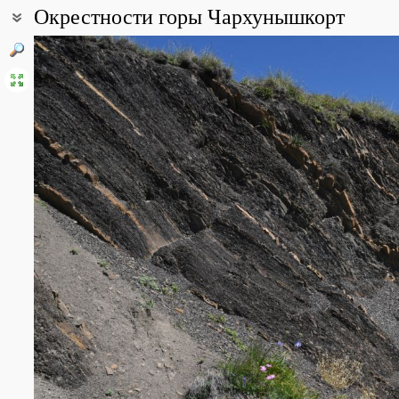
Окрестности горы Чархунышкорт
Координаты:
42° 38′ 23.8″ с.ш., 45° 42′ 18.07″ в.д. (смотреть на картах
Google
,
Описание точки:
Название горы в некоторых источниках написано, как Чархуныш
Все фотографии
(29)
Фото растений и лишайников
(41)