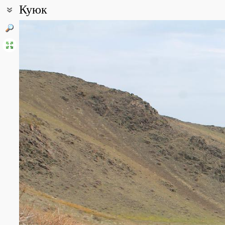
Куюк
Координаты:
42° 46′ 09.48″ с.ш., 70° 57′ 06.12″ в.д. (смотреть на картах
Google
Все фотографии
(18)
Фото растений и лишайников
(393)