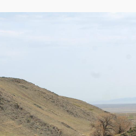
,
Яндекса
,
OpenStreetMap
)