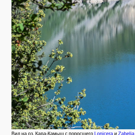
Вид на оз. Кара-Камыш с поросшего
Lonicera
и
Zabelia