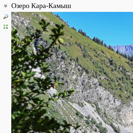
Озеро Кара-Камыш
Координаты:
41° 53′ 55.62″ с.ш., 72° 02′ 12.79″ в.д. (смотреть на картах
Google
Описание точки:
Озеро Кара-Камыш, Аксыйский район
Все фотографии
(8)
Фото растений и лишайников
(52)