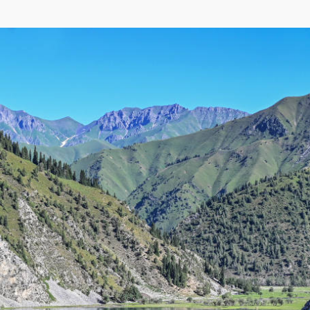
,
Яндекса
,
OpenStreetMap
)