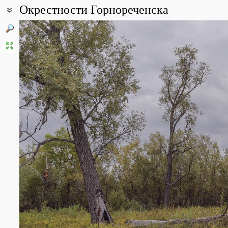
Окрестности Горнореченска
Координаты:
61° 50′ 52.58″ с.ш., 67° 30′ 22.72″ в.д. (смотреть на картах
Google
Все фотографии
(35)
Фото растений и лишайников
(144)