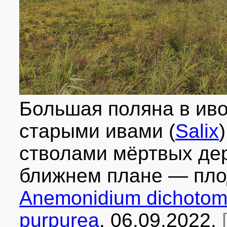
Большая поляна в ив
старыми ивами (
Salix
стволами мёртвых дер
ближнем плане — пло
Anemonidium dichoto
purpurea
. 06.09.2022.