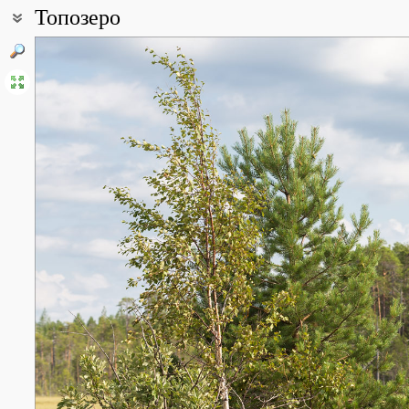
Топозеро
Координаты:
65° 40′ 37″ с.ш., 32° 21′ 23″ в.д. (смотреть на картах
Google
,
Янде
Описание точки:
Топозеро - крупное озеро в Лоухском районе на севере Карелии
реки Ковды, впадающей в Белое море, и самой высокой точкой в
чего вода в озере чистая и прозрачная. Озеро имеет извилист
её длина по материку составляет 545 км, с островами - 838 км
покрытое хвойными и смешанными лесами, много гладких покаты
песчаные заливы, песчаные и каменистые отмели, болота.
Топозеро по величине занимает третье место среди естественн
Площадь водной поверхности 986 км2, общая площадь (с остров
Все фотографии
(59)
Фото растений и лишайников
(258)