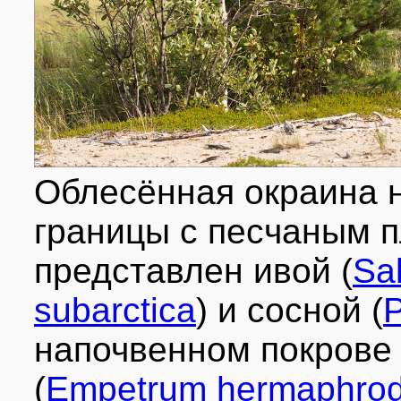
Облесённая окраина н
границы с песчаным 
представлен ивой (
Sal
subarctica
) и сосной (
P
напочвенном покрове
(
Empetrum hermaphrod