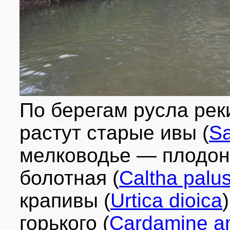
По берегам русла рек
растут старые ивы (
Sa
мелководье — плодо
болотная (
Caltha palus
крапивы (
Urtica dioica
горького (
Cardamine a