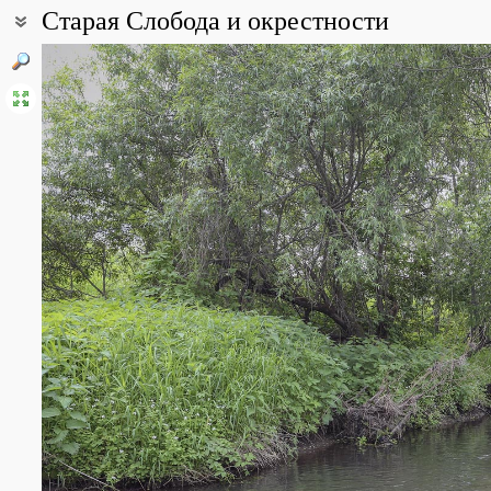
Старая Слобода и окрестности
Координаты:
56° 26′ 03.98″ с.ш., 38° 46′ 57.07″ в.д. (смотреть на картах
Google
Все фотографии
(9)
Фото растений и лишайников
(132)