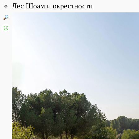
Лес Шоам и окрестности
Координаты:
31° 59′ 48″ с.ш., 34° 56′ 34″ в.д. (смотреть на картах
Google
,
Янде
Все фотографии
(10)
Фото растений и лишайников
(33)