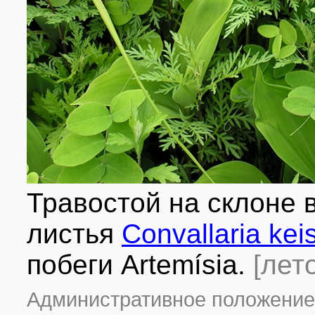
Травостой на склоне 
листья
Convallaria kei
побеги Artemísia.
[лет
Административное положение