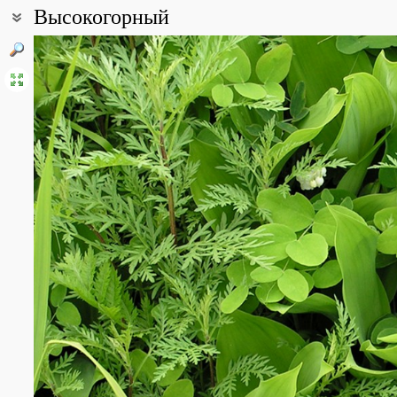
Высокогорный
Координаты:
50° 05′ 46″ с.ш., 139° 07′ 22″ в.д. (смотреть на картах
Google
,
Янд
Все фотографии
(4)
Фото растений и лишайников
(637)