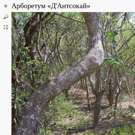
Арборетум «Д'Антсокай»
Координаты:
23° 24′ 55.2″ ю.ш., 43° 45′ 20.34″ в.д. (смотреть на картах
Google
,
Описание точки:
Зона колючих лесов Мадагаскара, прибрежная низменность, 04.
Все фотографии
(3)
Фото растений и лишайников
(30)