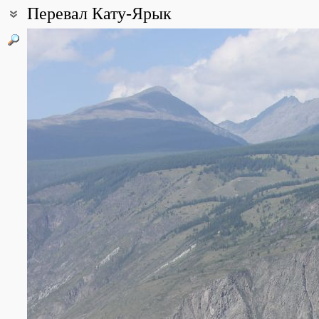
Перевал Кату-Ярык
Координаты:
50° 54′ 49″ с.ш., 88° 12′ 55″ в.д. (смотреть на картах
Google
,
Янде
Описание точки:
Перевал Кату-Ярык - название дано туристами.
На самом деле, это не перевал, а урочище. Представляет собой
с края Чулышманского хребта на дно долины реки Чулышман.
Все фотографии
(23)
Фото растений и лишайников
(122)