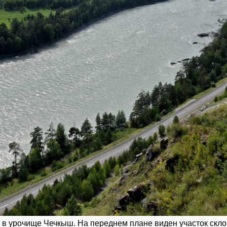
 в урочище Чечкыш. На переднем плане виден участок скл