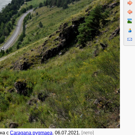
она с
Caragana pygmaea
. 06.07.2021.
[лето]