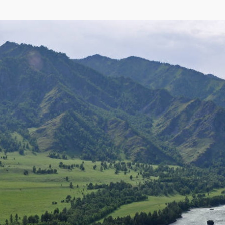
,
Яндекса
,
OpenStreetMap
)