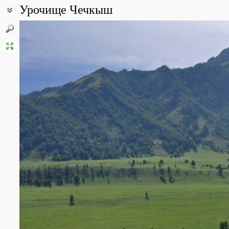
Урочище Чечкыш
Координаты:
51° 15′ 51.61″ с.ш., 86° 04′ 20.65″ в.д. (смотреть на картах
Google
Все фотографии
(6)
Фото растений и лишайников
(42)