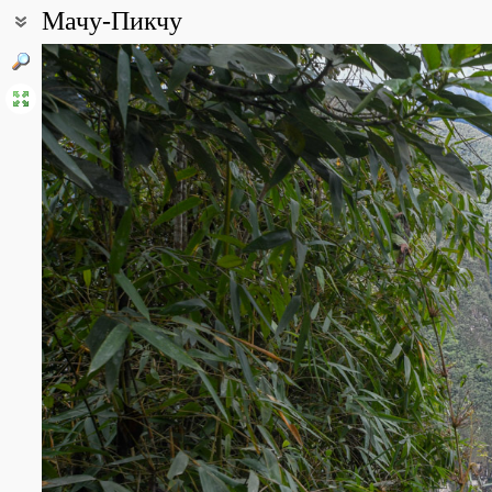
Мачу-Пикчу
Координаты:
13° 09′ 52.8″ ю.ш., 72° 32′ 41.8″ з.д. (смотреть на картах
Google
,
Я
Описание точки:
Machu Picchu - название горы и археологического комплекса, ра
в 80 км к северо-западу от Куско и в 6 км от одноименного пос
образует ущелье с горным тропическим климатом. Скалы вдоль 
Древний город инков лежит в седловине между вершинами гор M
комплекс представляет собой хорошо сохранившиеся и реставр
веке. Застроенная площадь, где расположены 172 строения, имеет
Machu Picchu объявлен государственным историческим заповедн
человечества.
Все фотографии
(30)
Фото растений и лишайников
(251)