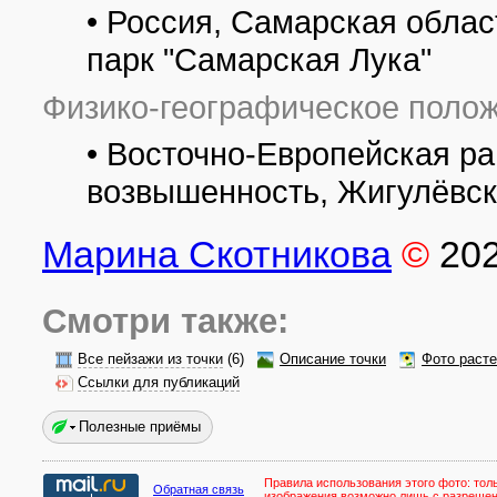
• Россия, Самарская обла
парк "Самарская Лука"
Физико-географическое полож
• Восточно-Европейская р
возвышенность, Жигулёвск
Марина Скотникова
©
20
Смотри также:
Все пейзажи из точки
(6)
Описание точки
Фото раст
Ссылки для публикаций
Полезные приёмы
Правила использования этого фото:
тол
Обратная связь
изображения возможно лишь с разреше