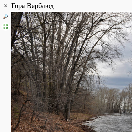
Гора Верблюд
Координаты:
53° 24′ 07.02″ с.ш., 50° 04′ 45.62″ в.д. (смотреть на картах
Google
Все фотографии
(6)
Фото растений и лишайников
(55)