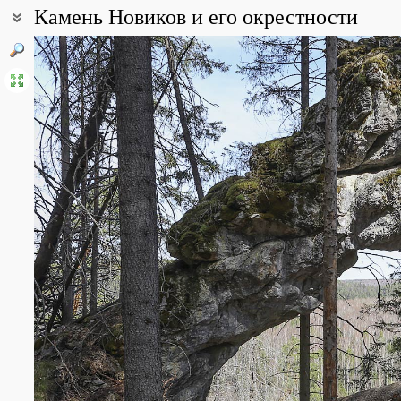
Камень Новиков и его окрестности
Координаты:
57° 46′ 49.21″ с.ш., 58° 44′ 34.27″ в.д. (смотреть на картах
Google
Описание точки:
Устье реки Гаревая
Все фотографии
(12)
Фото растений и лишайников
(45)